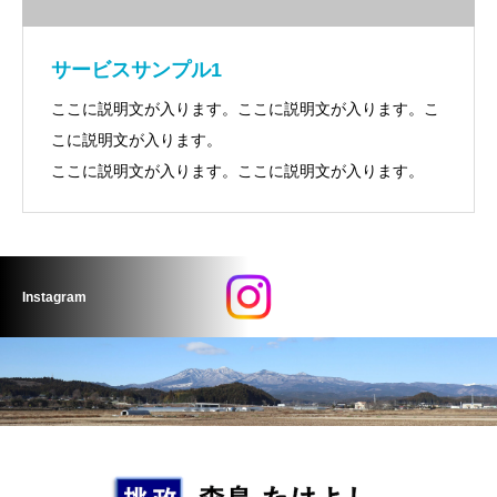
サービスサンプル1
ここに説明文が入ります。ここに説明文が入ります。こ
こに説明文が入ります。
ここに説明文が入ります。ここに説明文が入ります。
Instagram