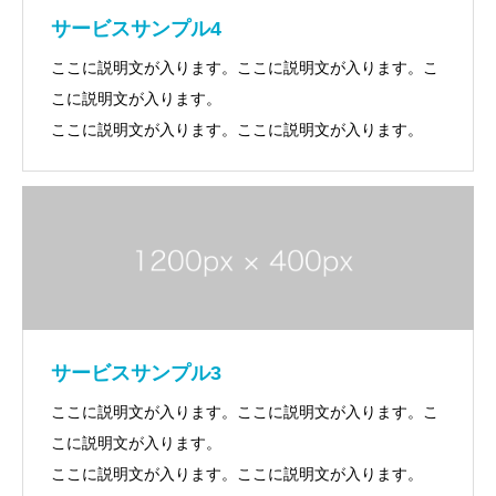
サービスサンプル4
ここに説明文が入ります。ここに説明文が入ります。こ
こに説明文が入ります。
ここに説明文が入ります。ここに説明文が入ります。
サービスサンプル3
ここに説明文が入ります。ここに説明文が入ります。こ
こに説明文が入ります。
ここに説明文が入ります。ここに説明文が入ります。