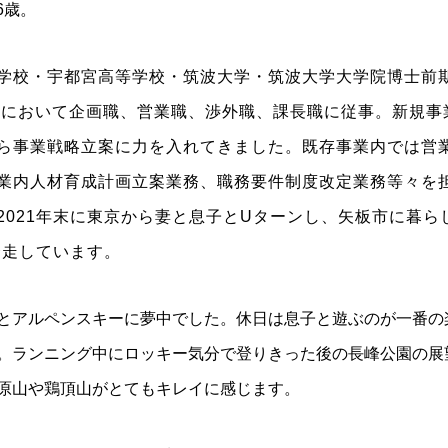
6歳。
学校・宇都宮高等学校・筑波大学・筑波大学大学院博士前期
域において企画職、営業職、渉外職、課長職に従事。新規事
ら事業戦略立案に力を入れてきました。既存事業内では営
業内人材育成計画立案業務、職務要件制度改定業務等々を
2021年末に東京から妻と息子とUターンし、矢板市に暮
奔走しています。
とアルペンスキーに夢中でした。休日は息子と遊ぶのが一番の
。ランニング中にロッキー気分で登りきった後の長峰公園の展
原山や鶏頂山がとてもキレイに感じます。